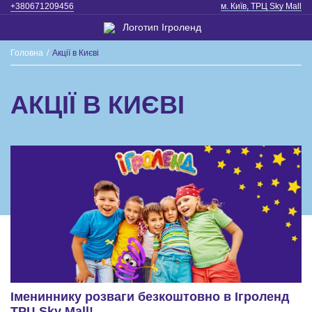
+380671209456
м. Київ, ТРЦ Sky Mall
Головна
/
Акції в Києві
АКЦІЇ В КИЄВІ
Імениннику розваги безкоштовно в Ігроленд
ТРЦ Sky Mall!