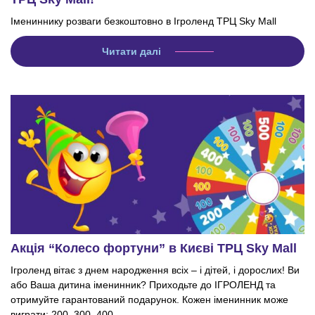
Імениннику розваги безкоштовно в Ігроленд ТРЦ Sky Mall
Читати далі
Акція “Колесо фортуни” в Києві ТРЦ Sky Mall
Ігроленд вітає з днем народження всіх – і дітей, і дорослих! Ви
або Ваша дитина іменинник? Приходьте до ІГРОЛЕНД та
отримуйте гарантований подарунок. Кожен іменинник може
виграти: 200, 300, 400 ...