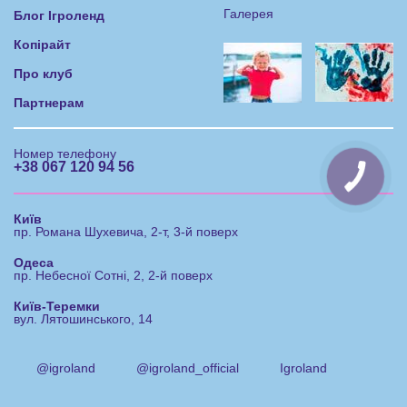
Галерея
Блог Ігроленд
Копірайт
Про клуб
Партнерам
Номер телефону
+38 067 120 94 56
Київ
пр. Романа Шухевича, 2-т, 3-й поверх
Одеса
пр. Небесної Сотні, 2, 2-й поверх
Київ-Теремки
вул. Лятошинського, 14
@igroland
@igroland_official
Igroland