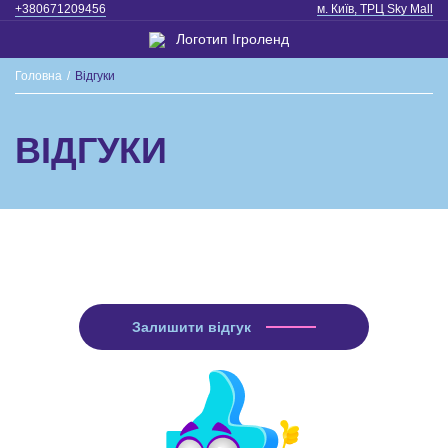
+380671209456
м. Київ, ТРЦ Sky Mall
Головна
/
Відгуки
ВІДГУКИ
Залишити відгук