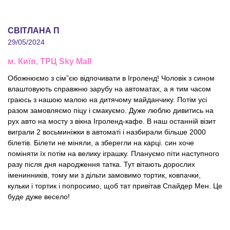
СВІТЛАНА П
29/05/2024
м. Київ, ТРЦ Sky Mall
Обожнюємо з сім”єю відпочивати в Ігроленд! Чоловік з сином
влаштовують справжню зарубу на автоматах, а я тим часом
граюсь з нашою малою на дитячому майданчику. Потім усі
разом замовляємо піцу і смакуємо. Дуже люблю дивитись на
рух авто на мосту з вікна Ігроленд-кафе. В наш останній візит
виграли 2 восьминіжки в автоматі і назбирали більше 2000
білетів. Білети не міняли, а зберегли на карці. син хоче
поміняти їх потім на велику іграшку. Плануємо піти наступного
разу після дня народження татка. Тут вітають дорослих
іменинників, тому ми з дільти замовимо тортик, ковпачки,
кульки і тортик і попросимо, щоб тат привітав Спайдер Мен. Це
буде дуже весело!