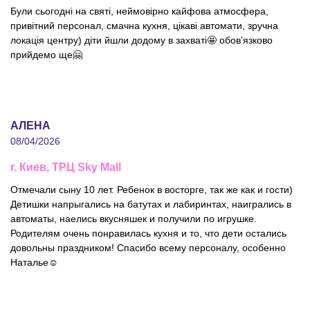
Були сьогодні на святі, неймовірно кайфова атмосфера,
привітний персонал, смачна кухня, цікаві автомати, зручна
локація центру) діти йшли додому в захваті🤩 обовʼязково
прийдемо ще🤗
АЛЕНА
08/04/2026
г. Киев, ТРЦ Sky Mall
Отмечали сыну 10 лет. Ребенок в восторге, так же как и гости)
Детишки напрыгались на батутах и лабиринтах, наигрались в
автоматы, наелись вкусняшек и получили по игрушке.
Родителям очень понравилась кухня и то, что дети остались
довольны праздником! Спасибо всему персоналу, особенно
Наталье☺️