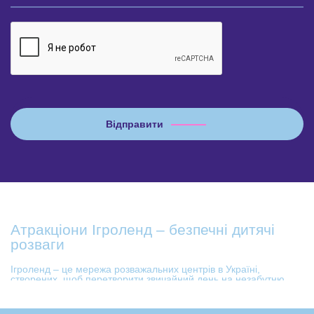
Атракціони Ігроленд – безпечні дитячі
розваги
Ігроленд – це мережа розважальних центрів в Україні,
створених, щоб перетворити звичайний день на незабутню
пригоду! Маленьких непосид в нашому казковому світі
чекають сімейні атракціони на будь-який смак: