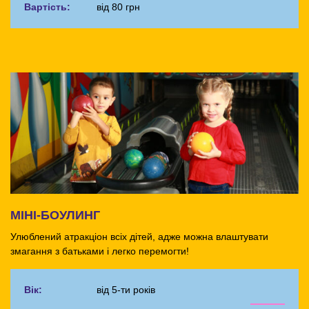
Вартість:
від 80 грн
МІНІ-БОУЛИНГ
Улюблений атракціон всіх дітей, адже можна влаштувати
змагання з батьками і легко перемогти!
Вік:
від 5-ти років