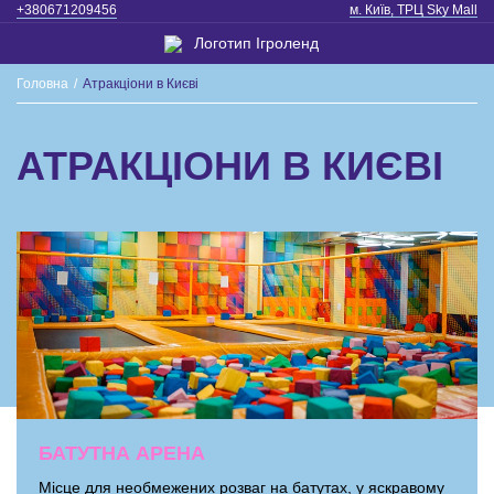
+380671209456
м. Київ, ТРЦ Sky Mall
Головна
/
Атракціони в Києві
АТРАКЦІОНИ В КИЄВІ
БАТУТНА АРЕНА
Місце для необмежених розваг на батутах, у яскравому