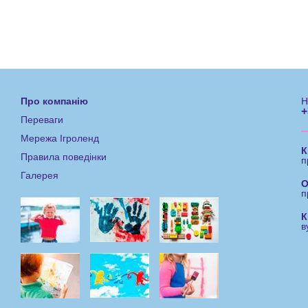
Про компанію
Н
+
Переваги
Мережа Ігроленд
К
Правила поведінки
п
Галерея
О
п
К
в