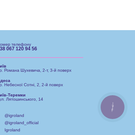
омер телефону
38 067 120 94 56
иїв
р. Романа Шухевича, 2-т, 3-й поверх
деса
р. Небесної Сотні, 2, 2-й поверх
иїв-Теремки
ул. Лятошинського, 14
КНОПКА
ЗВ'ЯЗКУ
@igroland
@igroland_official
Igroland