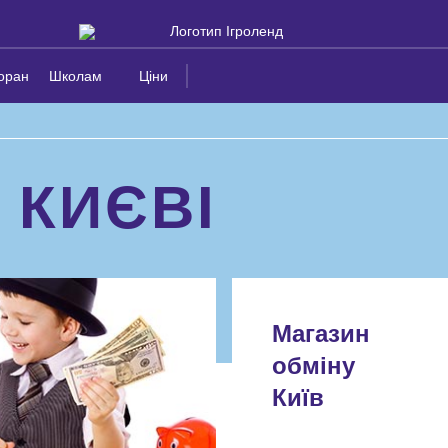
оран
Школам
Ціни
 КИЄВІ
Магазин
обміну
Київ