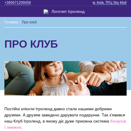
+380671209456
м. Київ, ТРЦ Sky Mall
Головна
/
Про клуб
ПРО КЛУБ
Постійні клієнти Ігроленд давно стали нашими добрими
друзями. А друзям заведено дарувати подарунки. Так з’явився
наш Клуб Ігроленд, в якому діє дуже приємна система
бонусів
і знижок
.