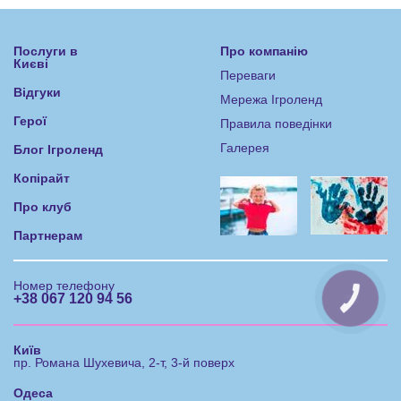
Послуги в
Про компанію
Києві
Переваги
Відгуки
Мережа Ігроленд
Герої
Правила поведінки
Галерея
Блог Ігроленд
Копірайт
Про клуб
Партнерам
Номер телефону
+38 067 120 94 56
КНОПКА
ЗВ'ЯЗКУ
Київ
пр. Романа Шухевича, 2-т, 3-й поверх
Одеса