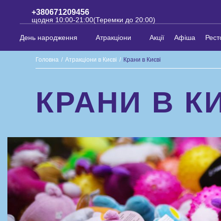
+380671209456
щодня 10:00-21:00(Теремки до 20:00)
День народження
Атракціони
Акції
Афіша
Рест
Головна
/
Атракціони в Києві
/
Крани в Києві
КРАНИ В К