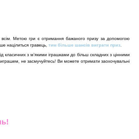
мі всім. Метою гри є отримання бажаного призу за допомогою
іше націлиться гравець,
тим більше шансів виграти приз
.
від класичних з м’якими іграшками до більш складних з цінними
виграшем, не засмучуйтесь! Ви можете отримати заохочувальні
нь!