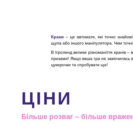
Крани
– це автомати, які точно знайо
щупа або іншого маніпулятора. Чим точн
В Ігроленд велике різноманіття кранів – 
призами! Якщо ваша гра не закінчилась 
цукерочки та спробувати ще!
ЦІНИ
Більше розваг – більше враже