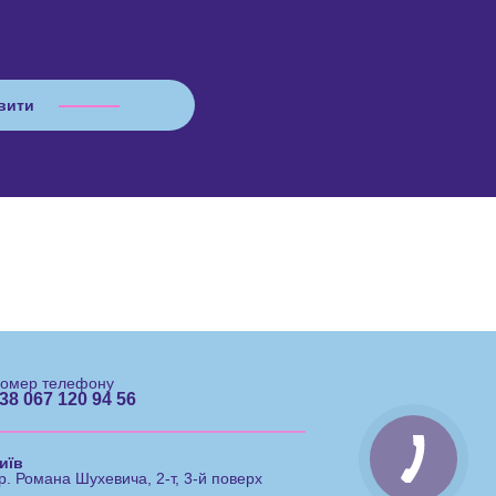
омер телефону
38 067 120 94 56
иїв
р. Романа Шухевича, 2-т, 3-й поверх