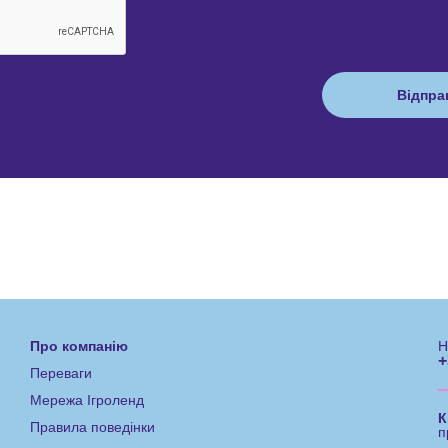
Про компанію
Н
+
Переваги
Мережа Ігроленд
К
Правила поведінки
п