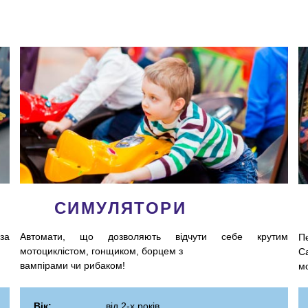
СИМУЛЯТОРИ
за
Автомати, що дозволяють відчути себе крутим
П
мотоциклістом, гонщиком, борцем з
С
вампірами чи рибаком!
мо
Вік:
від 2-х років