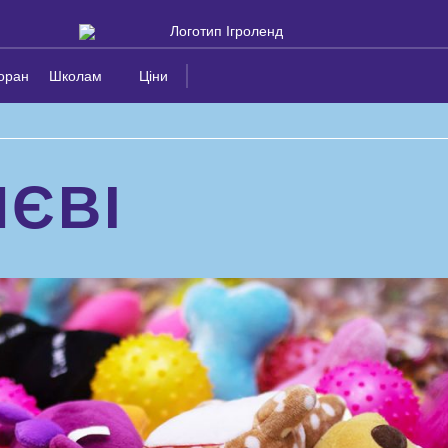
оран
Школам
Ціни
ИЄВІ