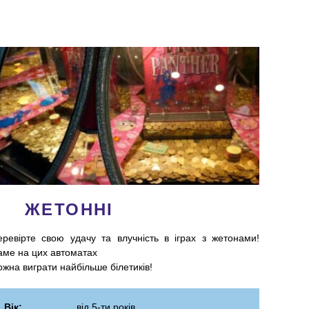
ЖЕТОННІ
еревірте свою удачу та влучність в іграх з жетонами!
аме на цих автоматах
жна виграти найбільше білетиків!
Вік:
від 5-ти років