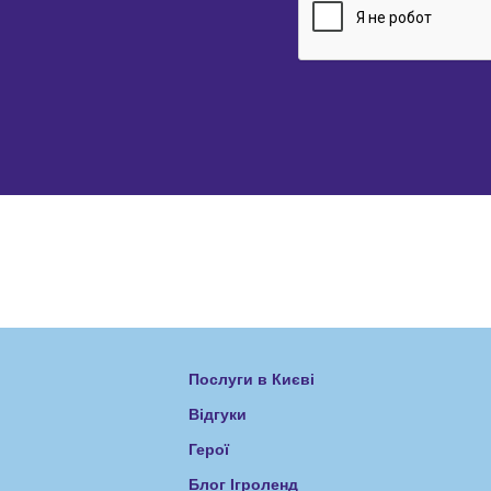
Послуги в Києві
Відгуки
Герої
Блог Ігроленд