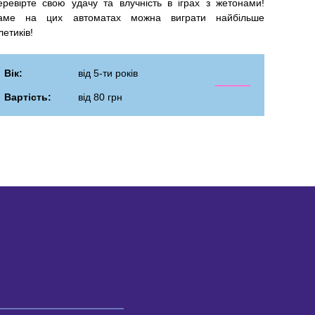
еревірте свою удачу та влучність в іграх з жетонами!
аме на цих автоматах можна виграти найбільше
летиків!
Вік:
від 5-ти років
Вартість:
від 80 грн