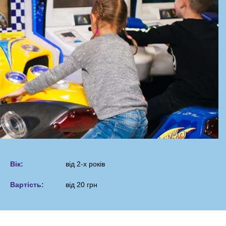
Вік:
від 2-х років
Вартість:
від 20 грн