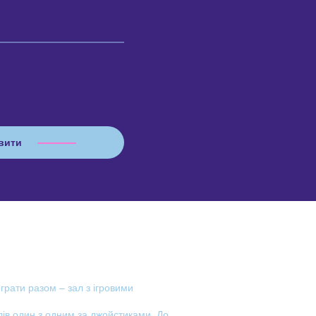
ограти разом – зал з ігровими
лів один з одним за джойстиками. До