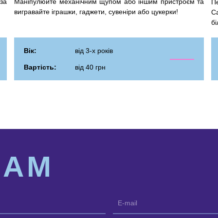
Маніпулюйте механічним щупом або іншим пристроєм та
за
П
вигравайте іграшки, гаджети, сувеніри або цукерки!
С
бі
Вік:
від 3-х років
Вартість:
від 40 грн
НАМ