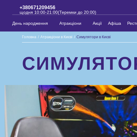
+380671209456
щодня 10:00-21:00(Теремки до 20:00)
День народження
Атракціони
Акції
Афіша
Рест
Головна
/
Атракціони в Києві
/
Симулятори в Києві
СИМУЛЯТОР