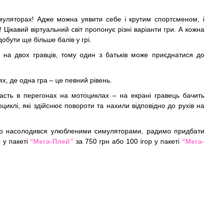
муляторах! Адже можна уявити себе і крутим спортсменом, і
Цікавий віртуальний світ пропонує різні варіанти гри. А кожна
обути ще більше балів у грі.
і на двох гравців, тому один з батьків може приєднатися до
ях, де одна гра – це певний рівень.
часть в перегонах на мотоциклах – на екрані гравець бачить
циклі, які здійснює повороти та нахили відповідно до рухів на
ьо насолодився улюбленими симуляторами, радимо придбати
р у пакеті
“Мега-Плей”
за 750 грн або 100 ігор у пакеті
“Мега-