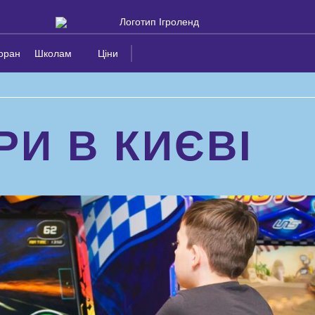
оран
Школам
Ціни
И В КИЄВІ