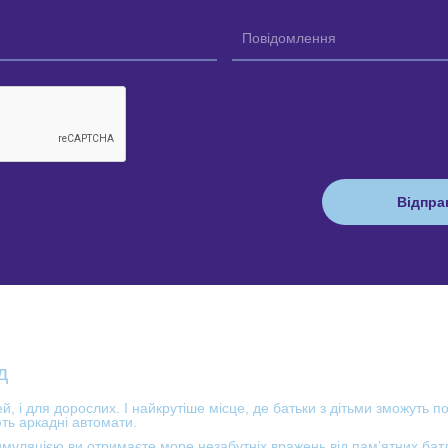
д
ей, і для дорослих. І найкрутіше місце, де батьки з дітьми зможуть п
ть аркадні автомати.
симуляцією ви отримаєте море незабутніх вражень від пам’ятних бат