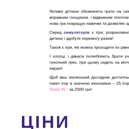
Активні дітлахи обожнюють грати на си
вправним гонщиком, і відважним пілотом! 
нова гра покращує навички та дозволяє зд
Серед
симуляторів
є ігри, розрахован
дитини і здобути перемогу разом!
Також є ігри, які можна проходити по рівн
І хлопці, і дівчата полюбляють брати у
гоночний трек, при цьому сидить на мото
екрані!
Щоб ваш маленький дослідник достатн
пакет ігор зі значною економією – 25 іго
Плей XL”
за 2000 грн!
ЦІНИ