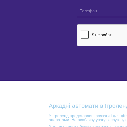
Аркадні автомати в Ігролен
У Ігроленд представлені розваги і для діт
апаратами. На особливу увагу заслуговую
У крутих ігрових боксів з яскравою відео