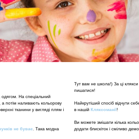
Тут вам не школа!) За ці клякс
пишатися!
 одягом. На спеціальний
, а потім наливають кольорову
Найкрутіший спосіб відчути се
ерхні тканини у вигляді плям і
в нашій
Кляксоманії
!
Ви можете змішати кілька кольор
унків не буває
. Така модна
додати блискіток і сміливо дем