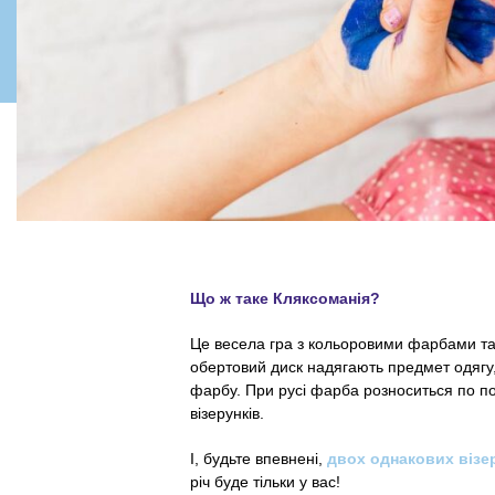
Що ж таке Кляксоманія?
Це весела гра з кольоровими фарбами та
обертовий диск надягають предмет одягу
фарбу. При русі фарба розноситься по пов
візерунків.
І, будьте впевнені,
двох однакових візер
річ буде тільки у вас!