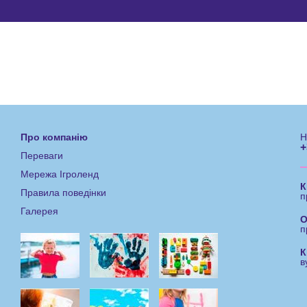
Про компанію
Н
+
Переваги
Мережа Ігроленд
К
Правила поведінки
п
Галерея
О
п
К
в