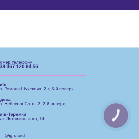
омер телефону
38 067 120 94 56
иїв
р. Романа Шухевича, 2-т, 3-й поверх
деса
р. Небесної Сотні, 2, 2-й поверх
иїв-Теремки
ул. Лятошинського, 14
@igroland