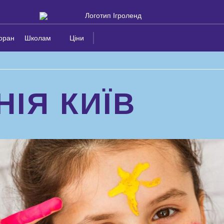
оран
Школам
Ціни
ІЯ КИЇВ