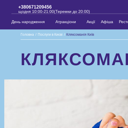
+380671209456
щодня 10:00-21:00(Теремки до 20:00)
День народження
Атракціони
Акції
Афіша
Рест
Головна
/
Послуги в Києві
/
Кляксоманія Київ
КЛЯКСОМАН