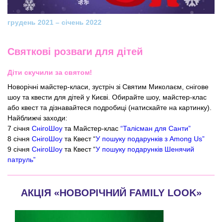
грудень 2021 – січень 2022
Святкові розваги для дітей
Діти скучили за святом!
Новорічні майстер-класи, зустріч зі Святим Миколаєм, снігове
шоу та квести для дітей у Києві. Обирайте шоу, майстер-клас
або квест та дізнавайтеся подробиці (натискайте на картинку).
Найближчі заходи:
7 січня
СнігоШоу
та Майстер-клас
“Талісман для Санти”
8 січня
СнігоШоу
та Квест “
У пошуку подарунків з Among Us”
9 січня
СнігоШоу
та Квест “
У пошуку подарунків Шенячий
патруль”
АКЦІЯ «НОВОРІЧНИЙ FAMILY LOOK»