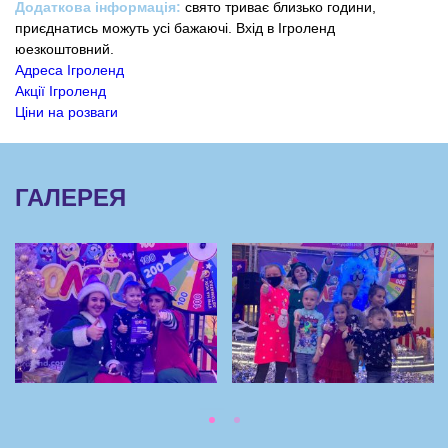
Додаткова інформація:
свято триває близько години,
приєднатись можуть усі бажаючі. Вхід в Ігроленд
юезкоштовний.
Адреса Ігроленд
Акції Ігроленд
Ціни на розваги
ГАЛЕРЕЯ