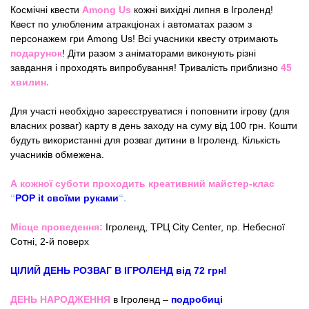
Космічні квести
Among Us
кожні вихідні липня в Ігроленд!
Квест по улюбленим атракціонах і автоматах разом з
персонажем гри Among Us! Всі учасники квесту отримають
подарунок
! Діти разом з аніматорами виконують різні
завдання і проходять випробування! Тривалість приблизно
45
хвилин.
Для участі необхідно зареєструватися і поповнити ігрову (для
власних розваг) карту в день заходу на суму від 100 грн. Кошти
будуть використанні для розваг дитини в Ігроленд. Кількість
учасників обмежена.
А кожної суботи проходить креативний майстер-клас
“
POP it своїми руками
“.
Місце проведення:
Ігроленд, ТРЦ City Center, пр. Небесної
Сотні, 2-й поверх
ЦІЛИЙ ДЕНЬ РОЗВАГ В ІГРОЛЕНД від 72 грн!
ДЕНЬ НАРОДЖЕННЯ
в Ігроленд –
подробиці