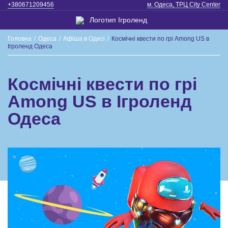
+380671209456
м. Одеса, ТРЦ City Center
Головна
/
Одеса
/
Афіша в Одесі
/
Космічні квести по грі Among US в
Ігроленд Одеса
Космічні квести по грі
Among US в Ігроленд
Одеса