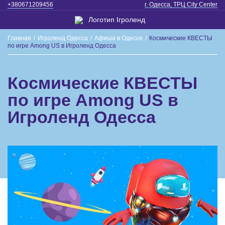
+380671209456
г. Одесса, ТРЦ City Center
Главная
/
Игроленд Одесса
/
Афиша в Одессе
/
Космические КВЕСТЫ
по игре Among US в Игроленд Одесса
Космические КВЕСТЫ
по игре Among US в
Игроленд Одесса