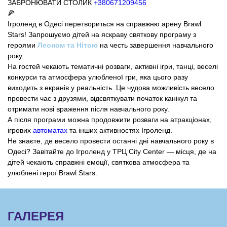
ЗАБРОНЮВАТИ СТОЛИК
+380671209456
🍕
Ігроленд в Одесі перетвориться на справжню арену Brawl
Stars! Запрошуємо дітей на яскраву святкову програму з
героями
Леоном та Нітою
на честь завершення навчального
року.
На гостей чекають тематичні розваги, активні ігри, танці, веселі
конкурси та атмосфера улюбленої гри, яка цього разу
виходить з екранів у реальність. Це чудова можливість весело
провести час з друзями, відсвяткувати початок канікул та
отримати нові враження після навчального року.
А після програми можна продовжити розваги на атракціонах,
ігрових
автоматах
та інших активностях Ігроленд.
Не знаєте, де весело провести останні дні навчального року в
Одесі? Завітайте до Ігроленд у ТРЦ City Center — місця, де на
дітей чекають справжні емоції, святкова атмосфера та
улюблені герої Brawl Stars.
ГАЛЕРЕЯ