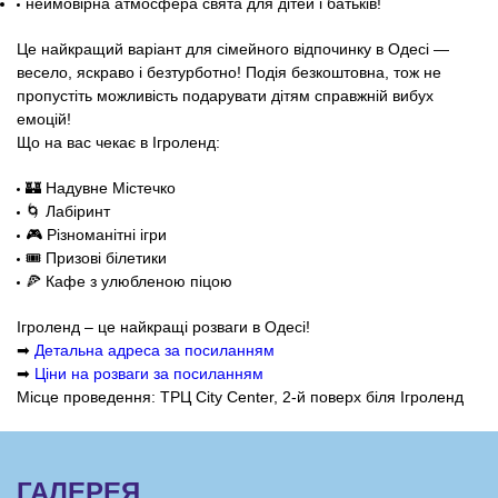
неймовірна атмосфера свята для дітей і батьків!
Це найкращий варіант для сімейного відпочинку в Одесі —
весело, яскраво і безтурботно! Подія безкоштовна, тож не
пропустіть можливість подарувати дітям справжній вибух
емоцій!
Що на вас чекає в Ігроленд:
🏰 Надувне Містечко
🌀 Лабіринт
🎮 Різноманітні ігри
🎟 Призові білетики
🍕 Кафе з улюбленою піцою
Ігроленд – це найкращі розваги в Одесі!
➡
Детальна адреса за посиланням
➡
Ціни на розваги за посиланням
Місце проведення: ТРЦ City Center, 2-й поверх біля Ігроленд
ГАЛЕРЕЯ