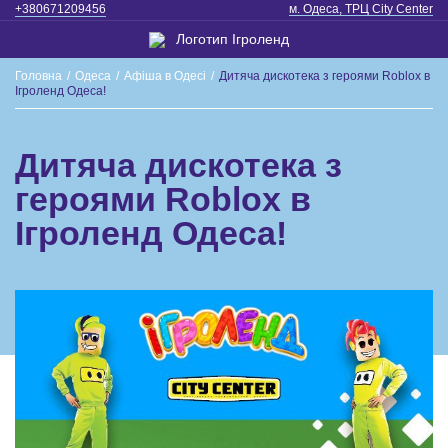
+380671209456
м. Одеса, ТРЦ City Center
Головна
/
Одеса
/
Афіша в Одесі
/
Дитяча дискотека з героями Roblox в
Ігроленд Одеса!
Дитяча дискотека з
героями Roblox в
Ігроленд Одеса!