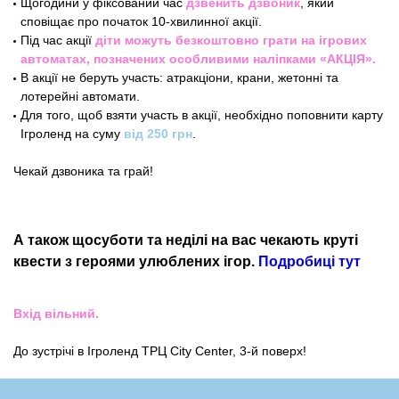
Щогодини у фіксований час
дзвенить дзвоник
, який
сповіщає про початок 10-хвилинної акції.
Під час акції
діти можуть безкоштовно грати на ігрових
автоматах, позначених особливими наліпками «АКЦІЯ».
В акції не беруть участь: атракціони, крани, жетонні та
лотерейні автомати.
Для того, щоб взяти участь в акції, необхідно поповнити карту
Ігроленд на суму
від 250 грн
.
Чекай дзвоника та грай!
А також щосуботи та неділі на вас чекають круті
квести з героями улюблених ігор.
Подробиці тут
Вхід вільний.
До зустрічі в Ігроленд ТРЦ City Center, 3-й поверх!