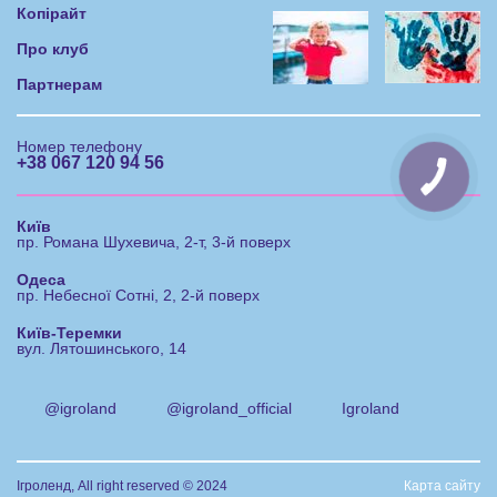
Копірайт
Про клуб
Партнерам
Номер телефону
+38 067 120 94 56
Київ
пр. Романа Шухевича, 2-т, 3-й поверх
Одеса
пр. Небесної Сотні, 2, 2-й поверх
Київ-Теремки
вул. Лятошинського, 14
@igroland
@igroland_official
Igroland
Ігроленд, All right reserved © 2024
Карта сайту