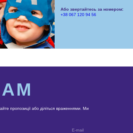
Або звертайтесь за номером:
+38 067 120 94 56
НАМ
айте пропозиції або діліться враженнями. Ми