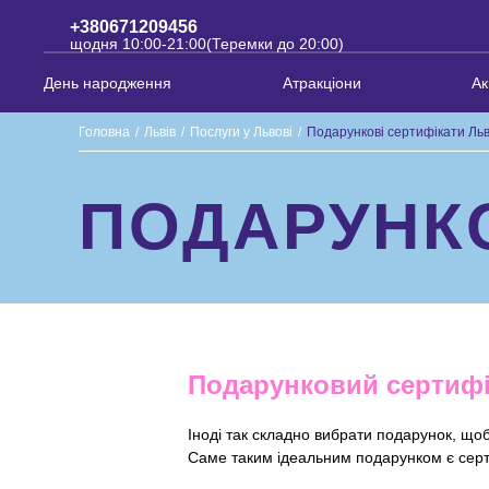
+380671209456
щодня 10:00-21:00(Теремки до 20:00)
День народження
Атракціони
Ак
Головна
/
Львів
/
Послуги у Львові
/
Подарункові сертифікати Льв
ПОДАРУНКО
Подарунковий сертифік
Іноді так складно вибрати подарунок, щоб
Саме таким ідеальним подарунком є серти