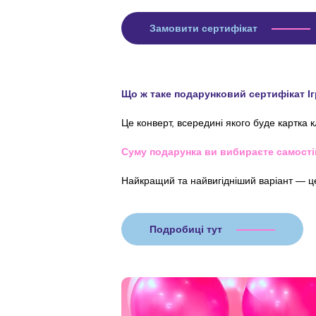
Замовити сертифікат
Що ж таке подарунковий сертифікат І
Це конверт, всередині якого буде картка 
Суму подарунка ви вибираєте самості
Найкращий та найвигідніший варіант — ц
Подробиці тут