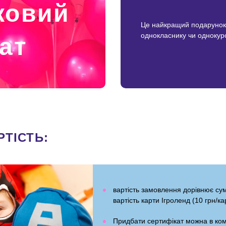
ковий
Це найкращий подарунок д
однокласнику чи однокур
ат
РТІСТЬ:
вартість замовлення дорівнює сум
вартість карти Ігроленд (10 грн/ка
Придбати сертифікат можна в ком