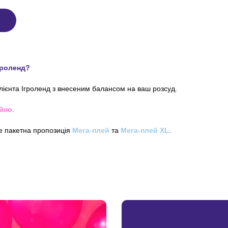
гроленд?
клієнта Ігроленд з внесеним балансом на ваш розсуд.
йно.
е пакетна пропозиція
Мега-плей
та
Мега-плей XL
.