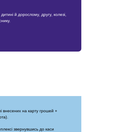
итині й дорослому, другу, колезі,
снику.
і внесених на карту грошей +
рта).
плексі звернувшись до каси