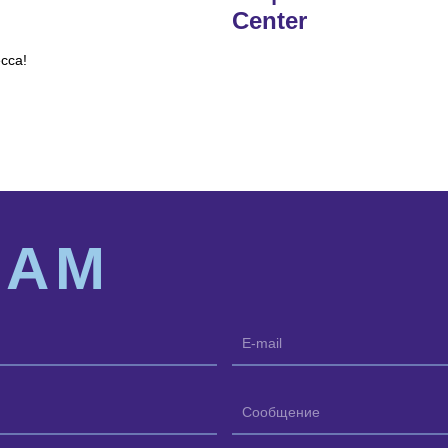
Center
сса!
НАМ