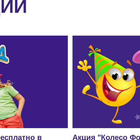
ЦИИ
есплатно в
Акция "Колесо Фо