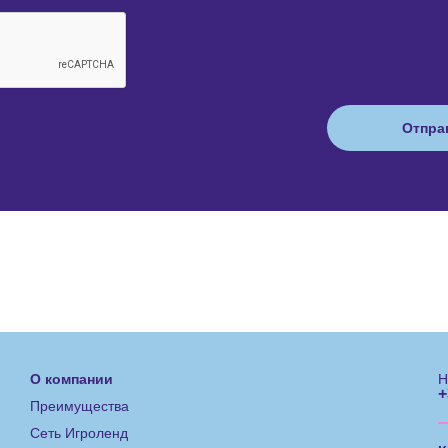
О компании
Н
+
Преимущества
Сеть Игроленд