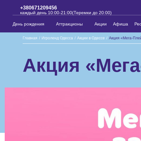
+380671209456
каждый день 10:00-21:00(Теремки до 20:00)
День рождения
Аттракционы
Акции
Афиша
Ре
Главная
/
Игроленд Одесса
/
Акции в Одессе
/
Акция «Мега-Плей
Акция «Мега