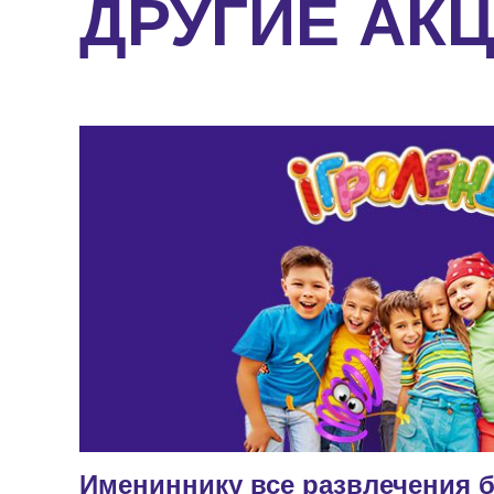
ДРУГИЕ АК
Имениннику все развлечения б