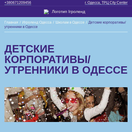
+380671209456
г. Одесса, ТРЦ City Center
Главная
/
Игроленд Одесса
/
Школам в Одессе
/
Детские корпоративы/
утренники в Одессе
ДЕТСКИЕ
КОРПОРАТИВЫ/
УТРЕННИКИ В ОДЕССЕ