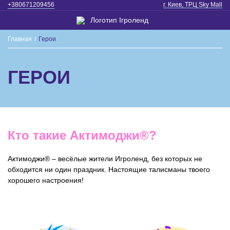
+380671209456
г. Киев, ТРЦ Sky Mall
Главная
/
Герои
ГЕРОИ
Кто такие Актимоджи®?
Актимоджи
®
‒ весёлые жители Игроленд, без которых не
обходится ни один праздник. Настоящие талисманы твоего
хорошего настроения!