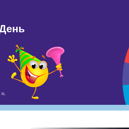
 День
 XL