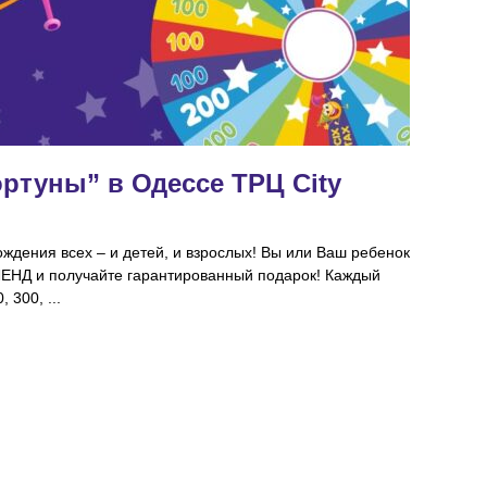
ртуны” в Одессе ТРЦ City
Плат
City
ждения всех – и детей, и взрослых! Вы или Ваш ребенок
Предлаг
ЕНД и получайте гарантированный подарок! Каждый
пожелан
 300, ...
поиграть