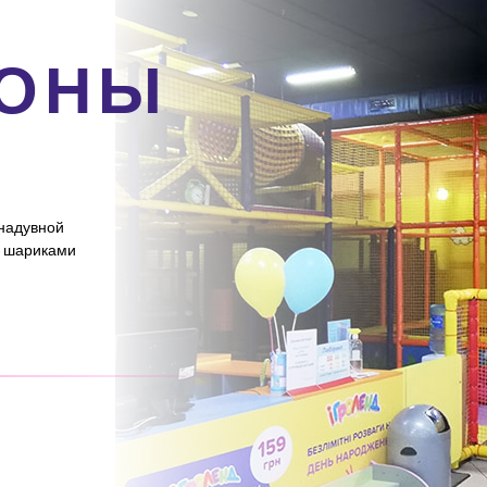
ИОНЫ
 надувной
с шариками