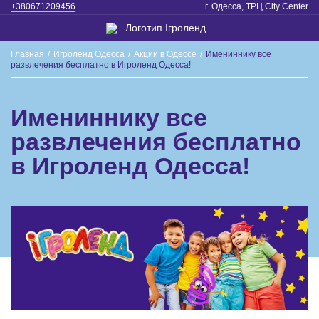
+380671209456
г. Одесса, ТРЦ City Center
Главная
/
Игроленд Одесса
/
Акции в Одессе
/
Имениннику все
развлечения бесплатно в Игроленд Одесса!
Имениннику все
развлечения бесплатно
в Игроленд Одесса!