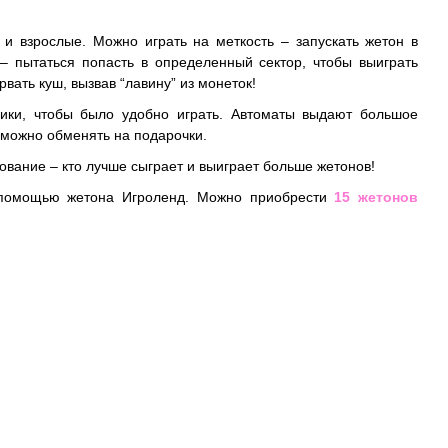
 и взрослые. Можно играть на меткость
–
запускать жетон в
у
–
пытаться попасть в определенный сектор, чтобы выиграть
вать куш, вызвав “лавину” из монеток!
чики, чтобы было удобно играть. Автоматы выдают большое
 можно обменять на подарочки.
нование
–
кто лучше сыграет и выиграет больше жетонов!
с помощью жетона Игроленд. Можно приобрести
15 жетонов