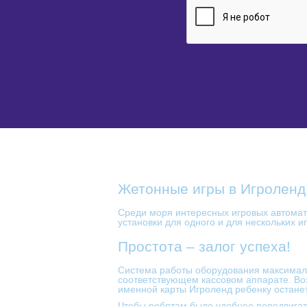
Жетонные игры в Игроленд
Среди моря интересных игровых автомат
установки для одного и для нескольких и
Простота – залог успеха!
Система работы оборудования максималь
соответствующем кассовом аппарате. Воз
именной карты Игроленд ребенку останет
Чтобы ребятам было удобнее передвигать