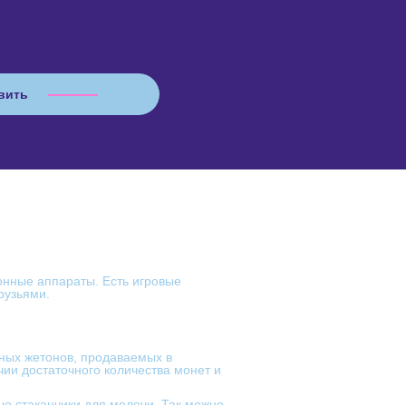
онные аппараты. Есть игровые
друзьями.
ных жетонов, продаваемых в
чии достаточного количества монет и
ые стаканчики для мелочи. Так можно