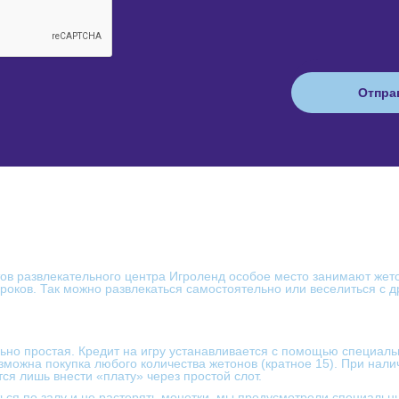
ов развлекательного центра Игроленд особое место занимают жет
гроков. Так можно развлекаться самостоятельно или веселиться с 
но простая. Кредит на игру устанавливается с помощью специаль
можна покупка любого количества жетонов (кратное 15). При нали
ся лишь внести «плату» через простой слот.
ся по залу и не растерять монетки, мы предусмотрели специальн