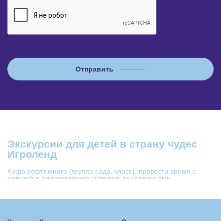
Экскурсии для детей в страну чудес
Игроленд
Когда ребят много (группа сада, класс), провести время с
пользой и одновременно уследить за сорванцами,
удерживая их внимание, очень сложно. Поэтому
рекомендуем заказать экскурсии для детей в Игроленд в
Киеве.
Индивидуальные программы