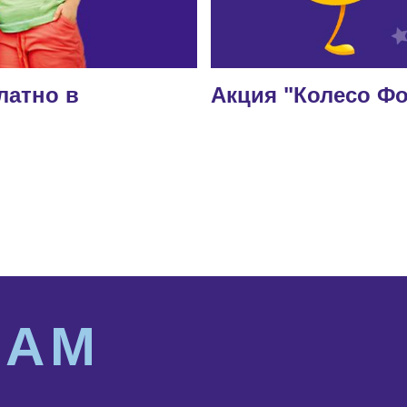
латно в
Акция "Колесо Фо
НАМ