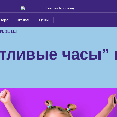
сторан
Школам
Цены
РЦ Sky Mall
тливые часы” 
l