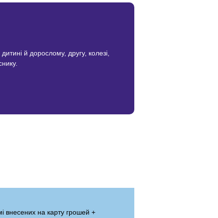
итині й дорослому, другу, колезі,
снику.
і внесених на карту грошей +