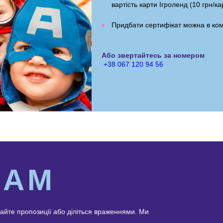
вартість карти Ігроленд (10 грн/ка
Придбати сертифікат можна в ком
Або звертайтесь за номером
+38 067 120 94 56
НАМ
айте пропозиції або діліться враженнями. Ми