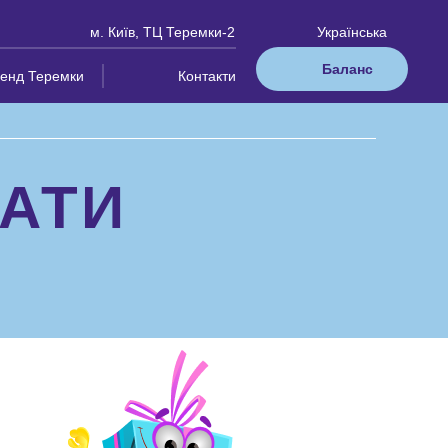
м. Київ, ТЦ Теремки-2
Українська
Баланс
ленд Теремки
Контакти
КАТИ