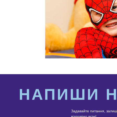
НАПИШИ 
Задавайте питання, залиш
відповімо всім!