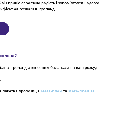
 він приніс справжню радість і запам’ятався надовго!
фікат на розваги в Ігроленд.
гроленд?
лієнта Ігроленд з внесеним балансом на ваш розсуд.
.
е пакетна пропозиція
Мега-плей
та
Мега-плей XL.