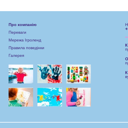
Про компанію
Н
+
Переваги
Мережа Ігроленд
К
Правила поведінки
п
Галерея
О
п
К
в