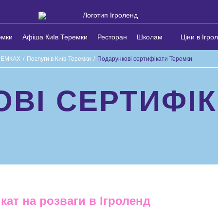
емки
Афіша Київ Теремки
Ресторан
Школам
Ціни в Ігро
РЕМКАХ
/
Послуги в Київ-Теремки
/
Подарункові сертифікати Теремки
ВІ СЕРТИФІ
ат на розваги в Ігроленд