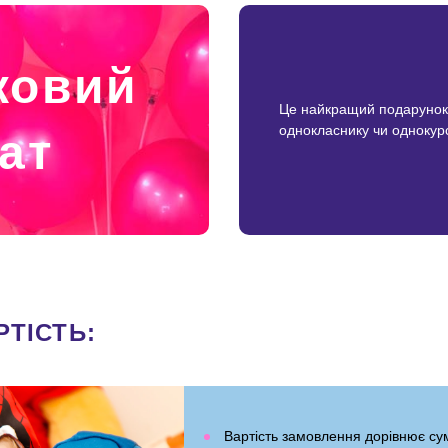
ковий
Це найкращий подарунок д
однокласнику чи однокур
ат
РТІСТЬ:
Вартість замовлення дорівнює сум