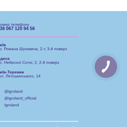
омер телефону
38 067 120 94 56
иїв
р. Романа Шухевича, 2-т, 3-й поверх
деса
р. Небесної Сотні, 2, 2-й поверх
иїв-Теремки
ул. Лятошинського, 14
@igroland
@igroland_official
Igroland