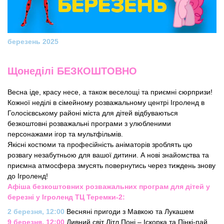
березень 2025
Щонеділі БЕЗКОШТОВНО
Весна іде, красу несе, а також веселощі та приємні сюрпризи!
Кожної неділі в сімейному розважальному центрі Ігроленд в
Голосієвському районі міста для дітей відбуваються
безкоштовні розважальні програми з улюбленими
персонажами ігор та мультфільмів.
Якісні костюми та професійність аніматорів зроблять цю
розвагу незабутньою для вашої дитини. А нові знайомства та
приємна атмосфера змусять повернутись через тиждень знову
до Ігроленд!
Афіша безкоштовних розважальних програм для дітей у
березні у Ігроленд ТЦ Теремки-2:
2 березня, 12:00
Весняні пригоди з Мавкою та Лукашем
9 березня, 12:00
Дивний світ Літл Поні – Іскорка та Пінкі-пай