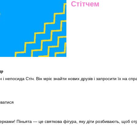
Стітчем
💙
 і непосида Стіч. Він мріє знайти нових друзів і запросити їх на спр
рватися
ерками! Піньята — це святкова фігура, яку діти розбивають, щоб о