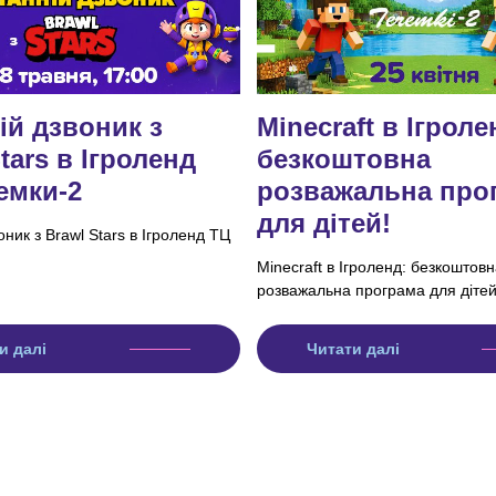
ій дзвоник з
Minecraft в Ігроле
tars в Ігроленд
безкоштовна
емки-2
розважальна про
для дітей!
ник з Brawl Stars в Ігроленд ТЦ
Minecraft в Ігроленд: безкоштовн
розважальна програма для дітей
и далі
Читати далі