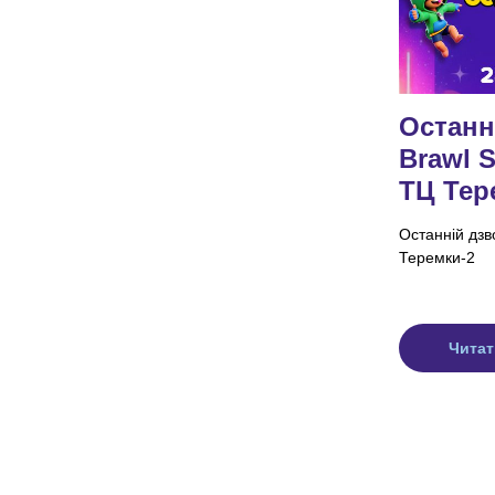
Останн
Brawl S
ТЦ Тер
Останній дзво
Теремки-2
Читат