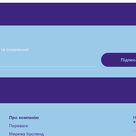
 та оновлення!
Про компанію
Н
+
Переваги
Мережа Ігроленд