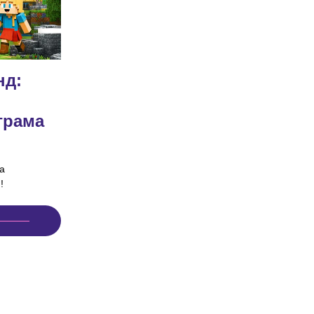
нд:
грама
а
!