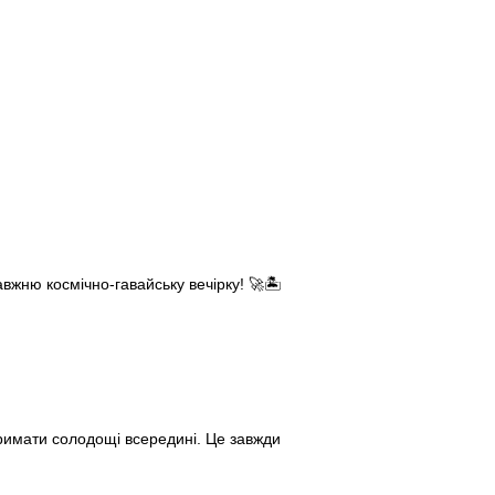
авжню космічно-гавайську вечірку! 🚀🏝️
тримати солодощі всередині. Це завжди