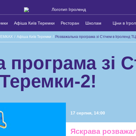
емки
Афіша Київ Теремки
Ресторан
Школам
Ціни в Ігро
РЕМКАХ
/
Афіша Київ Теремки
/
Розважальна програма зі Стічем в Ігроленд ТЦ
 програма зі С
 Теремки-2!
17 серпня, 14:00
Яскрава розважал