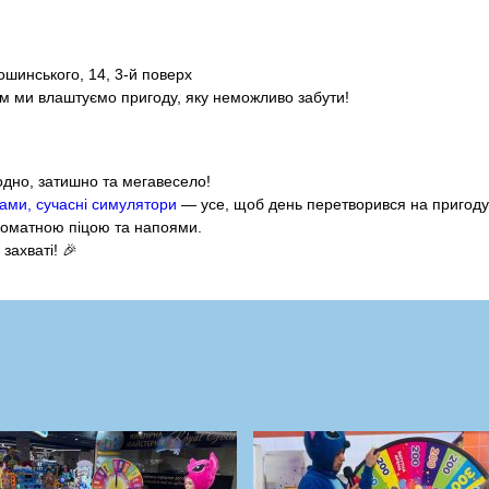
ошинського, 14, 3-й поверх
ом ми влаштуємо пригоду, яку неможливо забути!
одно, затишно та мегавесело!
иками, сучасні симулятори
— усе, щоб день перетворився на пригоду
роматною піцою та напоями.
захваті! 🎉