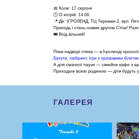
📅 Коли: 17 серпня
🕒 О котрій: 14:00
📍 Де: ІГРОЛЕНД, ТЦ Теремки-2, вул. Лят
Приходь і стань новим другом Стіча! Раз
🎟 Вхід вільний!
Поки надворі спека — в Ігроленді прохол
Батути, лабіринт, ігри з призовими білет
А для смачної паузи — сімейне кафе з а
Приходьте всією родиною — діти будуть у 
ГАЛЕРЕЯ