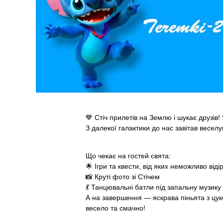
💙 Стіч прилетів на Землю і шукає друзів! 
З далекої галактики до нас завітав веселун
Що чекає на гостей свята:
🌟 Ігри та квести, від яких неможливо віді
📸 Круті фото зі Стічем
💃 Танцювальні батли під запальну музику
А на завершення — яскрава піньята з цук
весело та смачно!