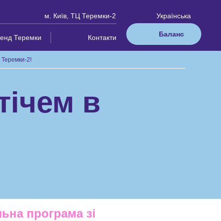
м. Київ, ТЦ Теремки-2
Українська
Баланс
ленд Теремки
Контакти
 Теремки-2!
тічем в
ьна програма зі