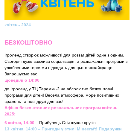
квітень 2024
БЕЗКОШТОВНО
Ігроленд створює можливості для розваг дітей один з одним.
Сьогодні дуже важлива соціалізація, а розважальні програми з
улюбленими героями підходять для цього якнайкраще.
Запрошуємо вас
щонеділі о 14:00
до Ігроленд у ТЦ Теремки-2 на абсолютно безкоштовні
програми для дітей! Весела атмосфера, море позитивних
вражень та нові друзі для вас!
Афіша безкоштовних розважальних програм квітень
2025:
6 квітня, 14:00
– Прибулець Стіч шукає друзів
13 квітня, 14:00 – Пригоди у стилі Minecraft! Подарунки