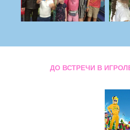
ДО ВСТРЕЧИ В ИГРОЛ