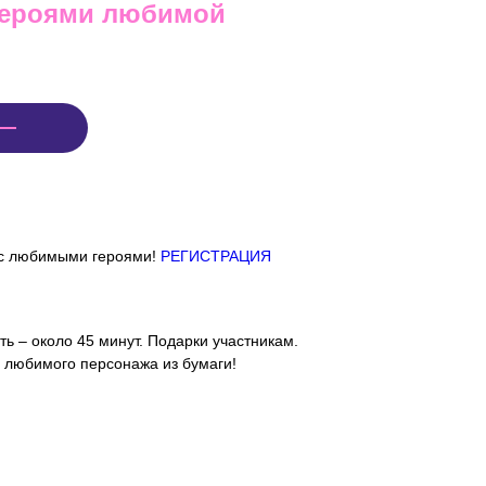
 героями любимой
 с любимыми героями!
РЕГИСТРАЦИЯ
 – около 45 минут. Подарки участникам.
о любимого персонажа из бумаги!