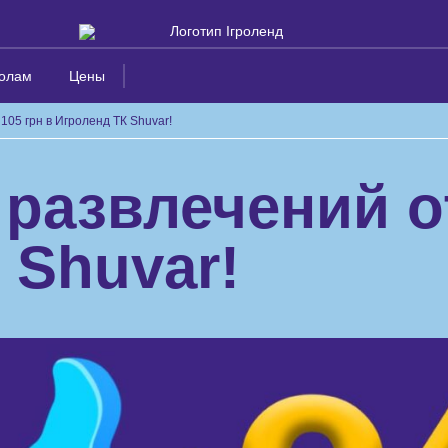
олам
Цены
105 грн в Игроленд ТК Shuvar!
развлечений от
 Shuvar!