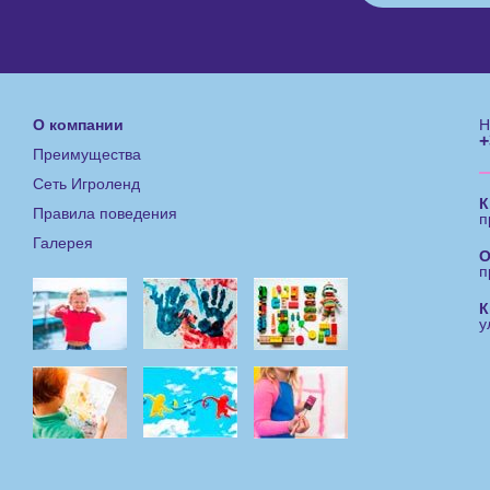
О компании
Н
+
Преимущества
Сеть Игроленд
К
Правила поведения
п
Галерея
О
п
К
у