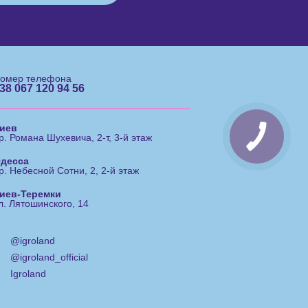
омер телефона
38 067 120 94 56
иев
р. Романа Шухевича, 2-т, 3-й этаж
десса
р. Небесной Сотни, 2, 2-й этаж
иев-Теремки
л. Лятошинского, 14
@igroland
@igroland_official
Igroland