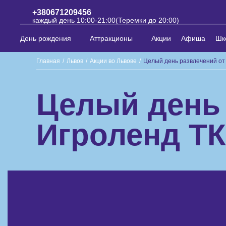
+380671209456
каждый день 10:00-21:00(Теремки до 20:00)
День рождения
Аттракционы
Акции
Афиша
Шк
Главная
/
Львов
/
Акции во Львове
/
Целый день развлечений от 
Целый день 
Игроленд ТК