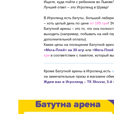
Ищете, куда пойти с ребенком во Львове
Лучший ответ – это Игроленд в Шувар!
В Игроленд есть батуты, большой лабирин
– хоть целый день по цене
от 105 грн
! Э
Батутной арены – это то, что она полно
выходить (например, побывать на ней пе
дополнительной оплаты).
Какие цены на посещение Батутной арены
«Мега-Плей» на 30 игр
или
«Мега-Плей 
грн
в соответствии с пакетом, который в
Кроме Батутной арены в Игроленд есть
п
на замечательные призы в магазине обм
Ждем вас в Игроленд – ТК Shuvar, 3-й 